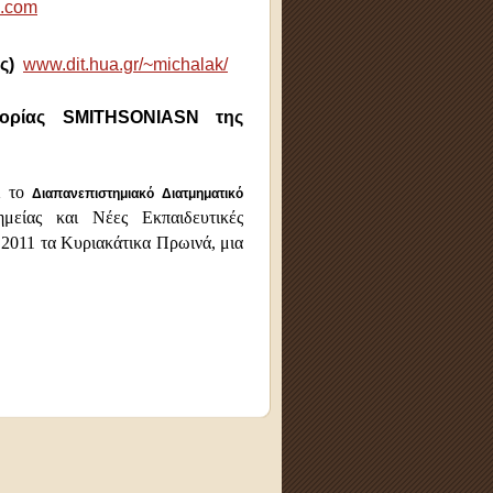
e.com
ής)
www.dit.hua.gr/~michalak/
τορίας SMITHSONIASN της
ι το
Διαπανεπιστημιακό Διατμηματικό
μείας και Νέες Εκπαιδευτικές
 2011 τα Κυριακάτικα Πρωινά, μια