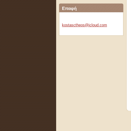
Επαφή
kostasct
heos@icl
oud.com