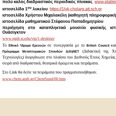
πολύ καλός διαδραστικός περιοδικός πίνακας
www.ptabl
oυ
ιστοσελίδα 1
λυκείου
https://1lyk-cholarg.att.sch.gr
ιστοσελίδα Χρήστου Μιχαλακέλη (καθηγητή πληροφορικ
ιστοσελίδα μαθηματικού Στέφανου Παπαδημητρίου
περιήγηση στο καταπληκτικό μουσείο φυσικής ισ
Ουάσιγκτον
www.mnh.si.edu/vtp/1-desktop/
Το
σε συνεργασία με το
κα
Εθνικό Ίδρυμα Ερευνών
British Council
(Διδακτική της Χη
Πρόγραμμα Μεταπτυχιακών Σπουδών ΔιΧηΝΕΤ
Τεχνολογίες) διοργάνωσε στο πλαίσιο του Διεθνούς Έτους Χημείας
σειρά από διαδραστικά, θεατρικά δρώμενα και πειράματα.
Στο Link θα δείτε τα πειράματα που πραγματοποιήθηκαν.
www.chem.auth.gr/ChemSund/00.htm