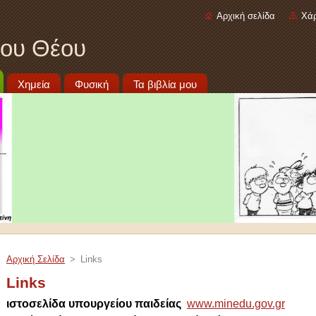
Αρχική σελίδα
Χάρ
νου Θέου
Χημεία
Φυσική
Τα βιβλία μου
Αρχική Σελίδα
>
Links
Links
ιστοσελίδα υπουργείου παιδείας
www.minedu.gov.gr