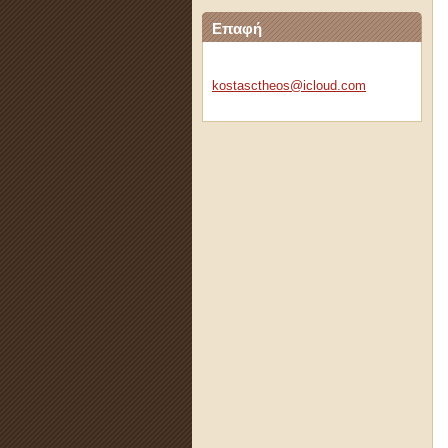
Επαφή
kostasct
heos@icl
oud.com