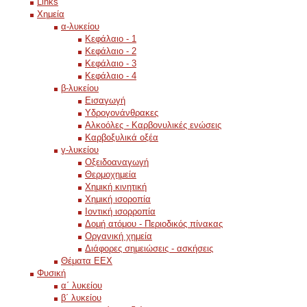
Links
Χημεία
α-λυκείου
Κεφάλαιο - 1
Κεφάλαιο - 2
Κεφάλαιο - 3
Κεφάλαιο - 4
β-λυκείου
Εισαγωγή
Υδρογονάνθρακες
Αλκοόλες - Καρβονυλικές ενώσεις
Καρβοξυλικά οξέα
γ-λυκείου
Οξειδοαναγωγή
Θερμοχημεία
Χημική κινητική
Χημική ισοροπία
Ιοντική ισορροπία
Δομή ατόμου - Περιοδικός πίνακας
Οργανική χημεία
Διάφορες σημειώσεις - ασκήσεις
Θέματα ΕΕΧ
Φυσική
α΄ λυκείου
β΄ λυκείου