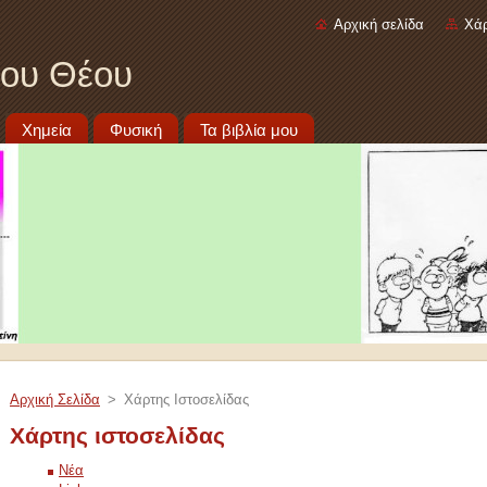
Αρχική σελίδα
Χάρ
νου Θέου
Χημεία
Φυσική
Τα βιβλία μου
Αρχική Σελίδα
>
Χάρτης Ιστοσελίδας
Χάρτης ιστοσελίδας
Νέα